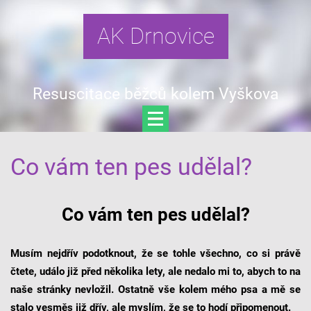
AK Drnovice
Resuscitace běžců kolem Vyškova
Co vám ten pes udělal?
Co vám ten pes udělal?
Musím nejdřív podotknout, že se tohle všechno, co si právě
čtete, událo již před několika lety, ale nedalo mi to, abych to na
naše stránky nevložil. Ostatně vše kolem mého psa a mě se
stalo vesměs již dřív, ale myslím, že se to hodí připomenout.