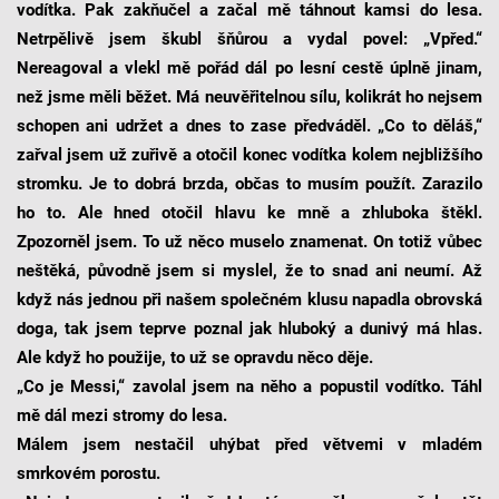
vodítka. Pak zakňučel a začal mě táhnout kamsi do lesa.
Netrpělivě jsem škubl šňůrou a vydal povel: „Vpřed.“
Nereagoval a vlekl mě pořád dál po lesní cestě úplně jinam,
než jsme měli běžet. Má neuvěřitelnou sílu, kolikrát ho nejsem
schopen ani udržet a dnes to zase předváděl. „Co to děláš,“
zařval jsem už zuřivě a otočil konec vodítka kolem nejbližšího
stromku. Je to dobrá brzda, občas to musím použít. Zarazilo
ho to. Ale hned otočil hlavu ke mně a zhluboka štěkl.
Zpozorněl jsem. To už něco muselo znamenat. On totiž vůbec
neštěká, původně jsem si myslel, že to snad ani neumí. Až
když nás jednou při našem společném klusu napadla obrovská
doga, tak jsem teprve poznal jak hluboký a dunivý má hlas.
Ale když ho použije, to už se opravdu něco děje.
„Co je Messi,“ zavolal jsem na něho a popustil vodítko. Táhl
mě dál mezi stromy do lesa.
Málem jsem nestačil uhýbat před větvemi v mladém
smrkovém porostu.