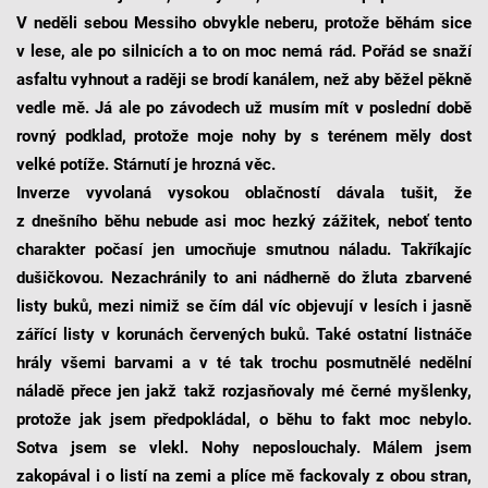
V neděli sebou Messiho obvykle neberu, protože běhám sice
v lese, ale po silnicích a to on moc nemá rád. Pořád se snaží
asfaltu vyhnout a raději se brodí kanálem, než aby běžel pěkně
vedle mě. Já ale po závodech už musím mít v poslední době
rovný podklad, protože moje nohy by s terénem měly dost
velké potíže. Stárnutí je hrozná věc.
Inverze vyvolaná vysokou oblačností dávala tušit, že
z dnešního běhu nebude asi moc hezký zážitek, neboť tento
charakter počasí jen umocňuje smutnou náladu. Takříkajíc
dušičkovou. Nezachránily to ani nádherně do žluta zbarvené
listy buků, mezi nimiž se čím dál víc objevují v lesích i jasně
zářící listy v korunách červených buků. Také ostatní listnáče
hrály všemi barvami a v té tak trochu posmutnělé nedělní
náladě přece jen jakž takž rozjasňovaly mé černé myšlenky,
protože jak jsem předpokládal, o běhu to fakt moc nebylo.
Sotva jsem se vlekl. Nohy neposlouchaly. Málem jsem
zakopával i o listí na zemi a plíce mě fackovaly z obou stran,