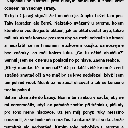
Najednou se zastavil před hustým smrčkem a začal vrtět
ocasem na všechny strany.
To byl už jasný signál, že tam něco je. A bylo. Ležel tam pes.
Taky labrador, ale černý. Nakrátko uvázaný u stromu, kolem
kterého si vodítko ještě obtočil, jak se chtěl dostat pryč, takže
měl tak akorát kousek prostoru aby se mohl schoulit ke kmeni
a neuškrtit se na hnusném řetízkovém obojku, samozřejmě
bez známky, co měl kolem krku. „Co tu děláš chudáku?“
Sehnul jsem se k němu a pohladil ho po hlavě. Žádná reakce.
„Který mamlas tě tu nechal?“ Až po další větě ke mně zvedl
strašně smutné oči a ve mně by se krve nedořezal, když jsem
ten pohled viděl. Mesík už ho začal olizovat a tak se konečně
trochu pohnul.
Sahám okamžitě do kapsy. Nosím tam sebou v sáčku, aby se
mi nerozmočily, když se pořádně zpotím při tréninku, piškoty
pro toho mého hladovce. Už jen můj pohyb ruky Messiho
upozornil, že se bude něco rozdávat a okamžitě si sedá. Jenže
tentokrát nic nedostává. Krmím toho nebožáka u stromu a