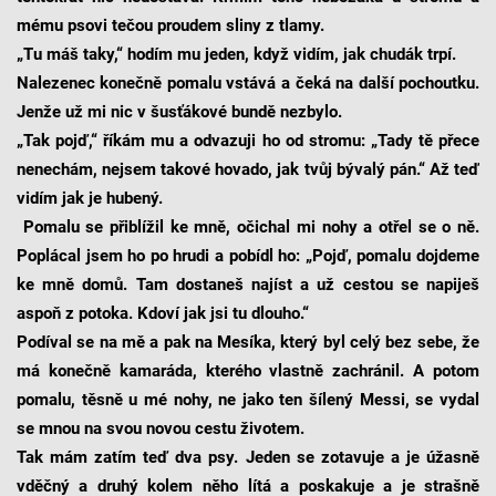
mému psovi tečou proudem sliny z tlamy.
„Tu máš taky,“ hodím mu jeden, když vidím, jak chudák trpí.
Nalezenec konečně pomalu vstává a čeká na další pochoutku.
Jenže už mi nic v šusťákové bundě nezbylo.
„Tak pojď,“ říkám mu a odvazuji ho od stromu: „Tady tě přece
nenechám, nejsem takové hovado, jak tvůj bývalý pán.“ Až teď
vidím jak je hubený.
Pomalu se přiblížil ke mně, očichal mi nohy a otřel se o ně.
Poplácal jsem ho po hrudi a pobídl ho: „Pojď, pomalu dojdeme
ke mně domů. Tam dostaneš najíst a už cestou se napiješ
aspoň z potoka. Kdoví jak jsi tu dlouho.“
Podíval se na mě a pak na Mesíka, který byl celý bez sebe, že
má konečně kamaráda, kterého vlastně zachránil. A potom
pomalu, těsně u mé nohy, ne jako ten šílený Messi, se vydal
se mnou na svou novou cestu životem.
Tak mám zatím teď dva psy. Jeden se zotavuje a je úžasně
vděčný a druhý kolem něho lítá a poskakuje a je strašně