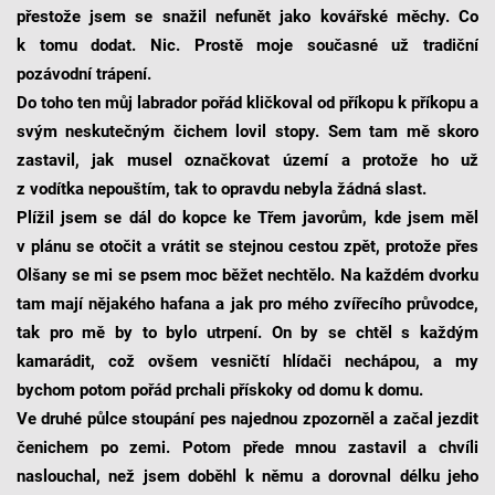
přestože jsem se snažil nefunět jako kovářské měchy. Co
k tomu dodat. Nic. Prostě moje současné už tradiční
pozávodní trápení.
Do toho ten můj labrador pořád kličkoval od příkopu k příkopu a
svým neskutečným čichem lovil stopy. Sem tam mě skoro
zastavil, jak musel označkovat území a protože ho už
z vodítka nepouštím, tak to opravdu nebyla žádná slast.
Plížil jsem se dál do kopce ke Třem javorům, kde jsem měl
v plánu se otočit a vrátit se stejnou cestou zpět, protože přes
Olšany se mi se psem moc běžet nechtělo. Na každém dvorku
tam mají nějakého hafana a jak pro mého zvířecího průvodce,
tak pro mě by to bylo utrpení. On by se chtěl s každým
kamarádit, což ovšem vesničtí hlídači nechápou, a my
bychom potom pořád prchali přískoky od domu k domu.
Ve druhé půlce stoupání pes najednou zpozorněl a začal jezdit
čenichem po zemi. Potom přede mnou zastavil a chvíli
naslouchal, než jsem doběhl k němu a dorovnal délku jeho