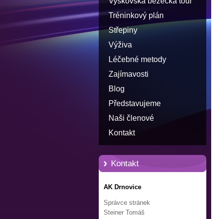
Vyškovská běžecká tour
Tréninkový plán
Střepiny
Výživa
Léčebné metody
Zajímavosti
Blog
Představujeme
Naši členové
Kontakt
Kontakt
AK Drnovice
Správce stránek
Steiner Tomáš