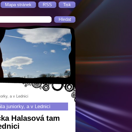
Mapa stránek
RSS
Tisk
orky, a v Lednici
a juniorky, a v Lednici
ička Halasová tam
ednici