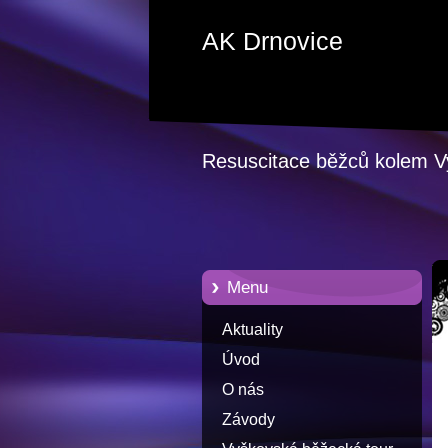
AK Drnovice
Resuscitace běžců kolem 
Menu
Aktuality
Úvod
O nás
Závody