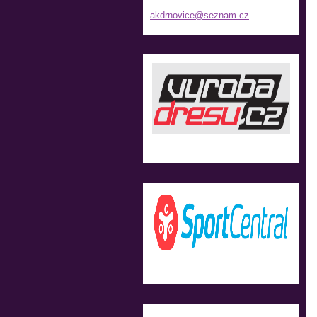
akdrnovi
ce@sezna
m.cz