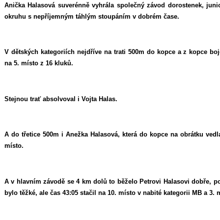
Anička Halasová suverénně vyhrála společný závod dorostenek, jun
okruhu s nepříjemným táhlým stoupáním v dobrém čase.
V dětských kategoriích nejdříve na trati 500m do kopce a z kopce bojo
na 5. místo z 16 kluků.
Stejnou trať absolvoval i Vojta Halas.
A do třetice 500m i Anežka Halasová, která do kopce na obrátku vedl
místo.
A v hlavním závodě se 4 km dolů to běželo Petrovi Halasovi dobře, po
bylo těžké, ale čas 43:05 stačil na 10. místo v nabité kategorii MB a 3. 