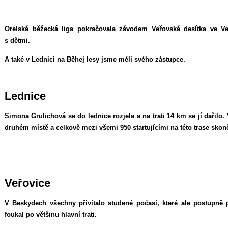
Orelská běžecká liga pokračovala závodem Veřovská desítka ve Veř
s dětmi.
A také v Lednici na Běhej lesy jsme měli svého zástupce.
Lednice
Simona Grulichová se do lednice rozjela a na trati 14 km se jí dařilo.
druhém místě a celkově mezi všemi 950 startujícími na této trase skon
Veřovice
V Beskydech všechny přivítalo studené počasí, které ale postupně p
foukal po většinu hlavní trati.