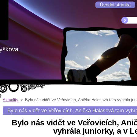
Úvodní stránka
Vyškova
Aktuality
>
Bylo nás vidět ve Veřovicích, Anička Halasová tam vyhrála juni
Bylo nás vidět ve Veřovicích, Anička Halasová tam vyhrál
Bylo nás vidět ve Veřovicích, An
vyhrála juniorky, a v L