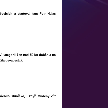
ovicích a startoval tam Petr Halas
 V kategorii žen nad 50 let doběhla na
čila devadesátá.
řebilo sluníčko, i když studený vítr