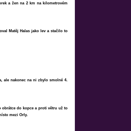
iorek a žen na 2 km na kilometrovém
val Matěj Halas jako lev a stačilo to
a, ale nakonec na ni zbylo smolné 4.
 obrátce do kopce a proti větru už to
místo mezi Orly.