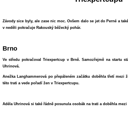
Závody sice byly, ale zase nic moc. Ovšem dalo se jet do Perné a ta
v neděli pokračuje Rakouský běžecký pohár.
Brno
Ve středu pokračoval Triexpertcup v Brně. Samozřejmě na startu 
Uhrinová.
Anežka Langhammerová po přepáleném začátku doběhla třetí mezi 
této trati a vede pořadí žen v Triexpertcupu.
Adéla Uhrinová si také řádně posunula osobák na trati a doběhla mezi