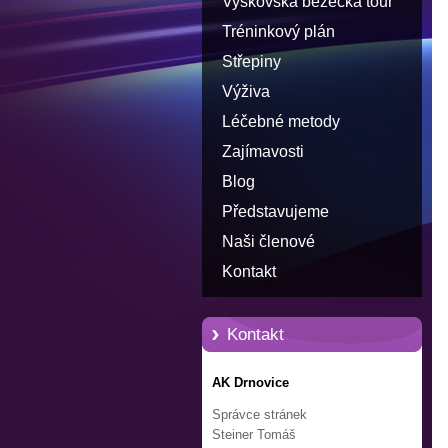
Vyškovská běžecká tour
Tréninkový plán
Střepiny
Výživa
Léčebné metody
Zajímavosti
Blog
Představujeme
Naši členové
Kontakt
Kontakt
AK Drnovice
Správce stránek
Steiner Tomáš