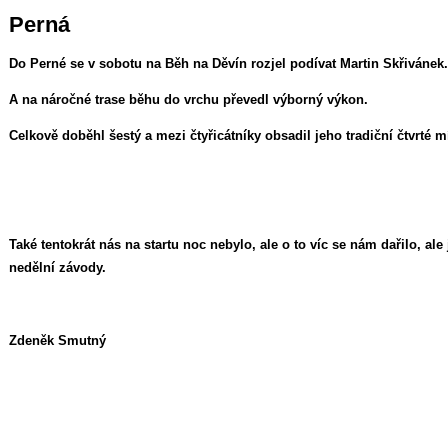
Perná
Do Perné se v sobotu na Běh na Děvín rozjel podívat Martin Skřivánek.
A na náročné trase běhu do vrchu převedl výborný výkon.
Celkově doběhl šestý a mezi čtyřicátníky obsadil jeho tradiční čtvrté m
Také tentokrát nás na startu noc nebylo, ale o to víc se nám dařilo, a
nedělní závody.
Zdeněk Smutný