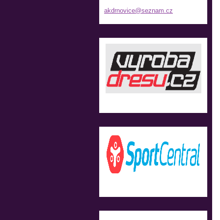
akdrnovi
ce@sezna
m.cz