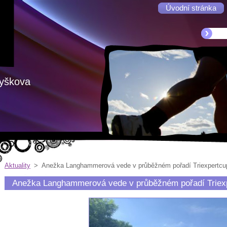
Úvodní stránka
Vyškova
Aktuality
>
Anežka Langhammerová vede v průběžném pořadí Triexpertcu
Anežka Langhammerová vede v průběžném pořadí Triex