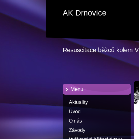
AK Drnovice
Resuscitace běžců kolem 
Menu
Aktuality
Úvod
O nás
Závody