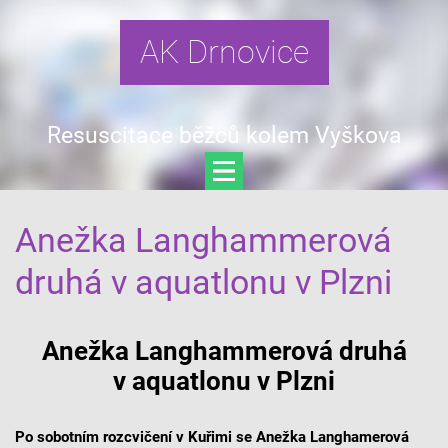
AK Drnovice
Resuscitace běžců kolem Vyškova
Anežka Langhammerová
druhá v aquatlonu v Plzni
Anežka Langhammerová druhá
v aquatlonu v Plzni
Po sobotním rozcvičení v Kuřimi se Anežka Langhamerová