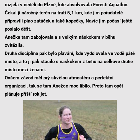
rozjela v neděli do Plzně, kde absolvovala Forestí Aquatlon.
Čekal ji náročný terén na trati 5,1 km, kde jim pořadatelé
připravili plno zatáček a také kopečky, Navíc jim počasí ještě
poslalo déšť.
Anežka tam zabojovala a s velkým náskokem v běhu
zvítězila.
Druhá disciplína pak bylo plavání, kde vydolovala ve vodě páté
místo, a to jí pak stačilo s náskokem z běhu na celkové druhé
místo mezi ženami.
Ovšem závod měl prý skvělou atmosféru a perfektní
organizaci, tak se tam Anežce moc líbilo. Proto tam opět
plánuje příští rok jet.