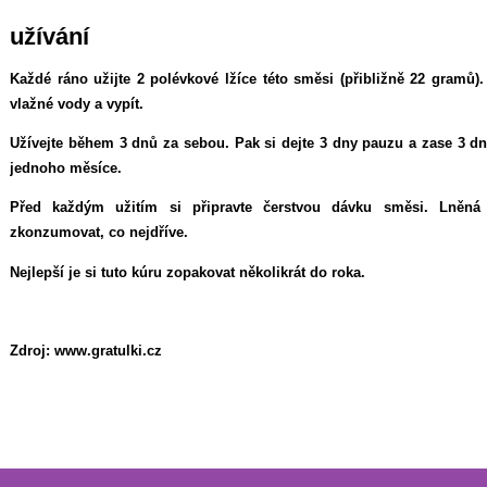
užívání
Každé ráno užijte 2 polévkové lžíce této směsi (přibližně 22 gramů).
vlažné vody a vypít.
Užívejte během 3 dnů za sebou. Pak si dejte 3 dny pauzu a zase 3 dny
jednoho měsíce.
Před každým užitím si připravte čerstvou dávku směsi. Lněná 
zkonzumovat, co nejdříve.
Nejlepší je si tuto kúru zopakovat několikrát do roka.
Zdroj: www.gratulki.cz