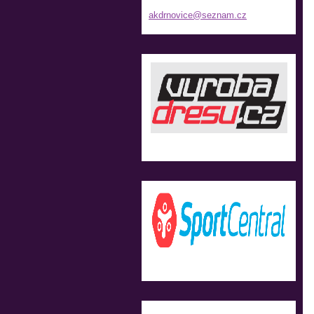
akdrnovi
ce@sezna
m.cz