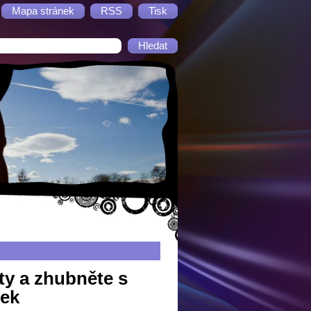
Mapa stránek
RSS
Tisk
ity a zhubněte s
tek