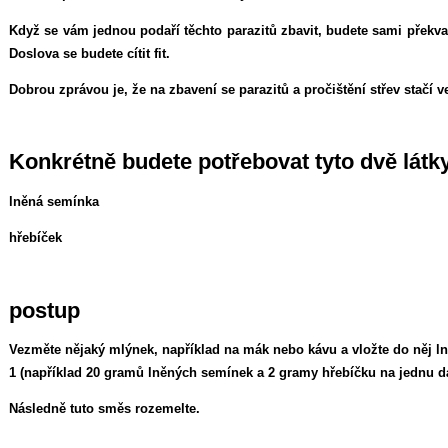
Když se vám jednou podaří těchto parazitů zbavit, budete sami překvap
Doslova se budete cítit fit.
Dobrou zprávou je, že na zbavení se parazitů a pročištění střev stačí 
Konkrétně budete potřebovat tyto dvě látk
lněná semínka
hřebíček
postup
Vezměte nějaký mlýnek, například na mák nebo kávu a vložte do něj l
1 (například 20 gramů lněných semínek a 2 gramy hřebíčku na jednu d
Následně tuto směs rozemelte.