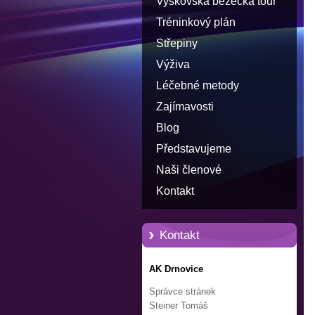
Vyškovská běžecká tour
Tréninkový plán
Střepiny
Výživa
Léčebné metody
Zajímavosti
Blog
Představujeme
Naši členové
Kontakt
Kontakt
AK Drnovice
Správce stránek
Steiner Tomáš