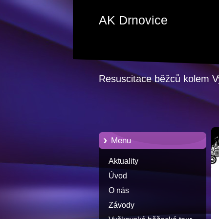
AK Drnovice
Resuscitace běžců kolem 
Menu
Aktuality
Úvod
O nás
Závody