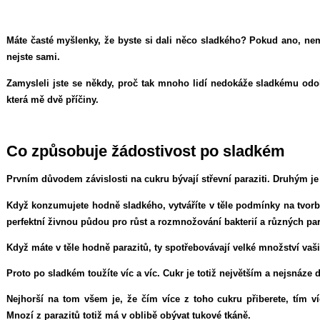
Máte časté myšlenky, že byste si dali něco sladkého? Pokud ano, ne
nejste sami.
Zamysleli jste se někdy, proč tak mnoho lidí nedokáže sladkému odola
která mě dvě příčiny.
Co způsobuje žádostivost po sladkém
Prvním důvodem závislosti na cukru bývají střevní paraziti. Druhým je
Když konzumujete hodně sladkého, vytváříte v těle podmínky na tvorb
perfektní živnou půdou pro růst a rozmnožování bakterií a různých par
Když máte v těle hodně parazitů, ty spotřebovávají velké množství vaši
Proto po sladkém toužíte víc a víc. Cukr je totiž největším a nejsnáz
Nejhorší na tom všem je, že čím více z toho cukru přiberete, tím v
Mnozí z parazitů totiž má v oblibě obývat tukové tkáně.