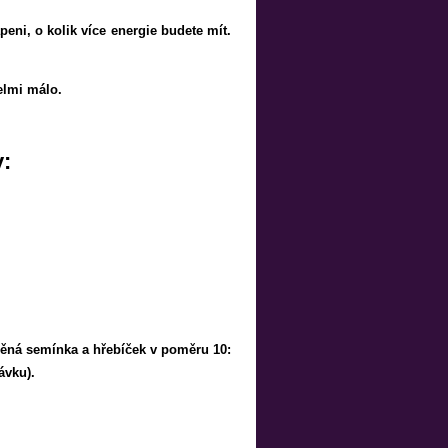
eni, o kolik více energie budete mít.
velmi málo.
y:
něná semínka a hřebíček v poměru 10:
ávku).