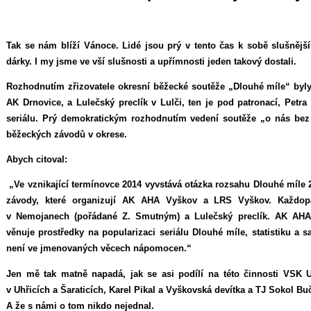
Tak se nám blíží Vánoce. Lidé jsou prý v tento čas k sobě slušnější
dárky. I my jsme ve vší slušnosti a upřímnosti jeden takový dostali.
Rozhodnutím zřizovatele okresní běžecké soutěže „Dlouhé míle“ byl
AK Drnovice, a Lulečský preclík v Lulči, ten je pod patronací, Petr
seriálu. Prý demokratickým rozhodnutím vedení soutěže „o nás bez n
běžeckých závodů v okrese.
Abych citoval:
„Ve vznikající termínovce 2014 vyvstává otázka rozsahu Dlouhé míle 2
závody, které organizují AK AHA Vyškov a LRS Vyškov. Každop
v Nemojanech (pořádané Z. Smutným) a Lulečský preclík. AK AHA 
věnuje prostředky na popularizaci seriálu Dlouhé míle, statistiku a 
není ve jmenovaných věcech nápomocen.“
Jen mě tak matně napadá, jak se asi podílí na této činnosti VSK 
v Uhřicích a Šaraticích, Karel Pikal a Vyškovská devítka a TJ Sokol B
A že s námi o tom nikdo nejednal.