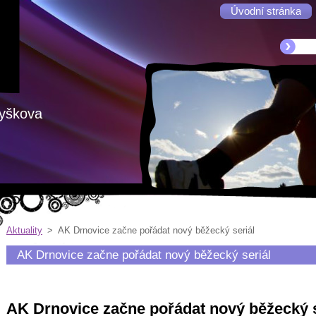
Úvodní stránka
Vyškova
Aktuality
>
AK Drnovice začne pořádat nový běžecký seriál
AK Drnovice začne pořádat nový běžecký seriál
AK Drnovice začne pořádat nový běžecký s