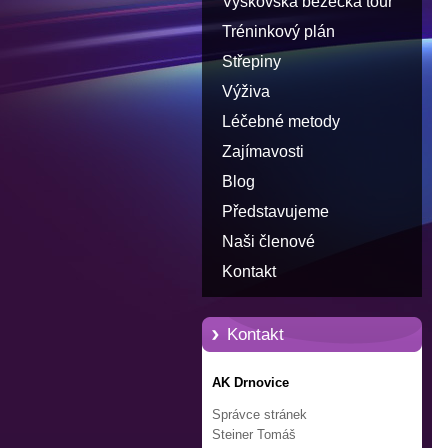
Vyškovská běžecká tour
Tréninkový plán
Střepiny
Výživa
Léčebné metody
Zajímavosti
Blog
Představujeme
Naši členové
Kontakt
Kontakt
AK Drnovice
Správce stránek
Steiner Tomáš