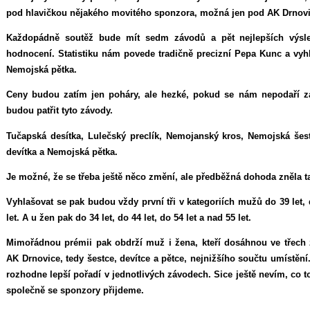
pod hlavičkou nějakého movitého sponzora, možná jen pod AK Drnovi
Každopádně soutěž bude mít sedm závodů a pět nejlepších výsl
hodnocení. Statistiku nám povede tradičně precizní Pepa Kunc a vy
Nemojská pětka.
Ceny budou zatím jen poháry, ale hezké, pokud se nám nepodaří zaji
budou patřit tyto závody.
Tučapská desítka, Lulečský preclík, Nemojanský kros, Nemojská še
devítka a Nemojská pětka.
Je možné, že se třeba ještě něco změní, ale předběžná dohoda zněla t
Vyhlašovat se pak budou vždy první tři v kategoriích mužů do 39 let, d
let. A u žen pak do 34 let, do 44 let, do 54 let a nad 55 let.
Mimořádnou prémii pak obdrží muž i žena, kteří dosáhnou ve třec
AK Drnovice, tedy šestce, devítce a pětce, nejnižšího součtu umístěn
rozhodne lepší pořadí v jednotlivých závodech. Sice ještě nevím, co 
společně se sponzory přijdeme.