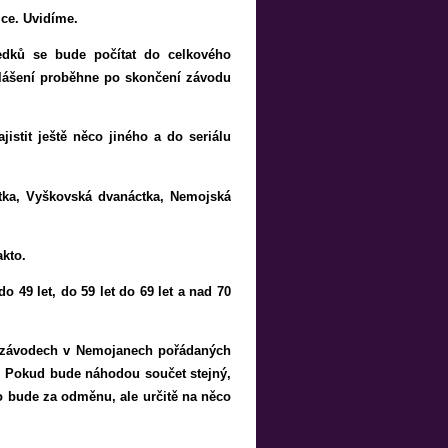
ce. Uvidíme.
edků se bude počítat do celkového
hlášení proběhne po skončení závodu
stit ještě něco jiného a do seriálu
stka, Vyškovská dvanáctka, Nemojská
akto.
o 49 let, do 59 let do 69 let a nad 70
h závodech v Nemojanech pořádaných
í. Pokud bude náhodou součet stejný,
to bude za odměnu, ale určitě na něco