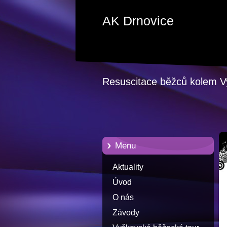
AK Drnovice
Resuscitace běžců kolem 
Menu
Aktuality
Úvod
O nás
Závody