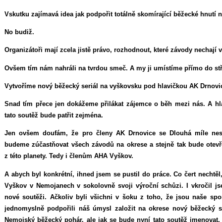
Vskutku zajímavá idea jak podpořit totálně skomírající běžecké hnutí 
No budiž.
Organizátoři mají zcela jistě právo, rozhodnout, které závody nechají v
Ovšem tím nám nahráli na tvrdou smeč. A my ji umístíme přímo do st
Vytvoříme nový běžecký seriál na vyškovsku pod hlavičkou AK Drnovi
Snad tím přece jen dokážeme přilákat zájemce o běh mezi nás. A h
tato soutěž bude patřit zejména.
Jen ovšem doufám, že pro členy AK Drnovice se Dlouhá míle nes
budeme zúčastňovat všech závodů na okrese a stejně tak bude otevř
z této planety. Tedy i členům AHA Vyškov.
A abych byl konkrétní, ihned jsem se pustil do práce. Co čert nechtěl
Vyškov v Nemojanech v sokolovně svoji výroční schůzi. I vkročil j
nové soutěži. Ačkoliv byli všichni v šoku z toho, že jsou naše spo
jednomyslně podpořili náš úmysl založit na okrese nový běžecký s
Nemojský běžecký pohár, ale jak se bude nyní tato soutěž jmenovat