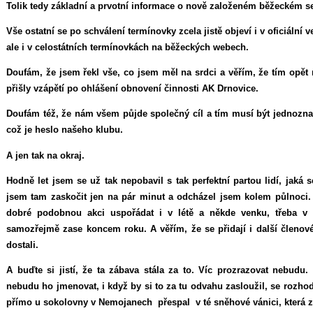
Tolik tedy základní a prvotní informace o nově založeném běžeckém se
Vše ostatní se po schválení termínovky zcela jistě objeví i v oficiální 
ale i v celostátních termínovkách na běžeckých webech.
Doufám, že jsem řekl vše, co jsem měl na srdci a věřím, že tím opět
přišly vzápětí po ohlášení obnovení činnosti AK Drnovice.
Doufám též, že nám všem půjde společný cíl a tím musí být jednozna
což je heslo našeho klubu.
A jen tak na okraj.
Hodně let jsem se už tak nepobavil s tak perfektní partou lidí, jaká
jsem tam zaskočit jen na pár minut a odcházel jsem kolem půlnoci.
dobré podobnou akci uspořádat i v létě a někde venku, třeba v 
samozřejmě zase koncem roku. A věřím, že se přidají i další členov
dostali.
A buďte si jistí, že ta zábava stála za to. Víc prozrazovat nebudu
nebudu ho jmenovat, i když by si to za tu odvahu zasloužil, se rozhodl
přímo u sokolovny v Nemojanech přespal v té sněhové vánici, která z