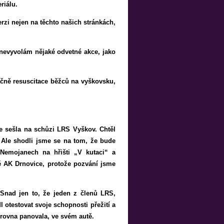
riálu.
verzi nejen na těchto našich stránkách,
 nevyvolám nějaké odvetné akce, jako
čně resuscitace běžců na vyškovsku,
 se sešla na schůzi LRS Vyškov. Chtěl
 Ale shodli jsme se na tom, že bude
Nemojanech na hřišti „V kutaci“ a
é AK Drnovice, protože pozvání jsme
. Snad jen to, že jeden z členů LRS,
 otestovat svoje schopnosti přežití a
rovna panovala, ve svém autě.