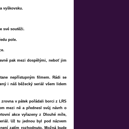
na vyškovsku.
e své soutěži.
ředu pole.
ce.
lavně pak mezi dospělými, neboť jim
tane nepřístupným filmem. Rádi se
ený i náš běžecký seriál všem lidem
, zrovna v pátek pořádali borci z LRS
sem mezi ně a přednesl svůj návrh o
rtovní akce vyřazeny z Dlouhé míle,
eriál. Už tu jednou byl pod názvem
, není zatím rozhodnuto. Možná bude