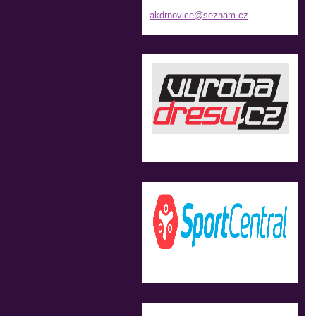
akdrnovi
ce@sezna
m.cz