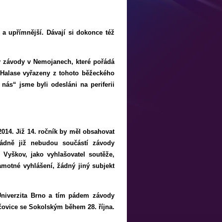
 a upřímnější. Dávají si dokonce též
y závody v Nemojanech, které pořádá
a Halase vyřazeny z tohoto běžeckého
ás“ jsme byli odesláni na periferii
014. Již 14. ročník by měl obsahovat
ádně již nebudou součástí závody
Vyškov, jako vyhlašovatel soutěže,
samotné vyhlášení, žádný jiný subjekt
Univerzita Brno a tím pádem závody
učovice se Sokolským během 28. října.