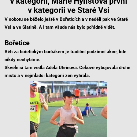
v kategorii, Marie Hynštová první
v kategorii ve Staré Vsi
V sobotu se běželo ještě v Bořeticích a v neděli pak ve Staré
Vsi a ve Slatině. A i tam všude nás bylo pořádně vidět.
Bořetice
Běh za bořetickým burčákem je tradiční podzimní akce, kde
nikdy nechybíme.
Skvěle si tam vedla Adéla Uhrinová. Cekově vybojovala druhé
místo a v nejmladší kategorii žen vyhrála.