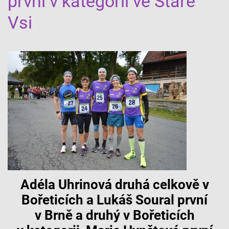
první v kategorii ve Staré
Vsi
Adéla Uhrinová druhá celkově v
Bořeticích a Lukáš Soural první
v Brně a druhý v Bořeticích