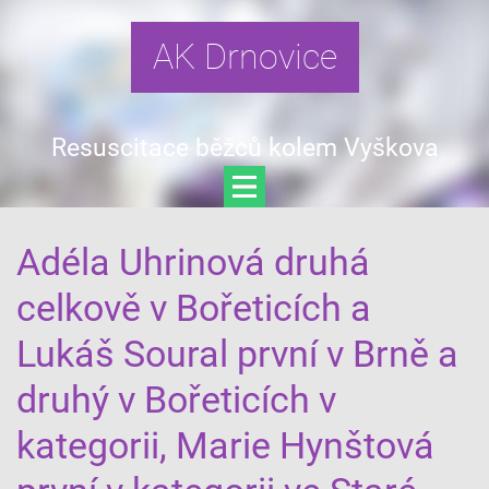
AK Drnovice
Resuscitace běžců kolem Vyškova
Adéla Uhrinová druhá
celkově v Bořeticích a
Lukáš Soural první v Brně a
druhý v Bořeticích v
kategorii, Marie Hynštová