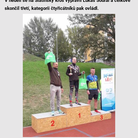
V neděli se na Slatinský kros vypravil Lukáš Soural a celkově
skončil třetí, kategorii čtyřicátníků pak ovládl.