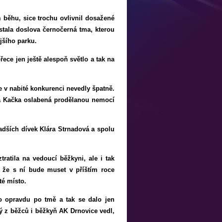
 běhu, sice trochu ovlivnil dosažené
stala doslova černočerná tma, kterou
jšího parku.
ce jen ještě alespoň světlo a tak na
e v nabité konkurenci nevedly špatně.
ě a Kačka oslabená prodělanou nemocí
adších dívek Klára Strnadová a spolu
atila na vedoucí běžkyni, ale i tak
, že s ní bude muset v příštím roce
té místo.
o opravdu po tmě a tak se dalo jen
dý z běžců i běžkyň AK Drnovice vedl,