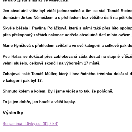
se dalo zjistit snad až ve výsledcích.
Jen absolutní vítěz byl vidět jednoznačně a tím se stal Tomáš Steine
domácím Jirkou Němečkem a s přehledem bez většího úsilí na pětikilom
Skvěle běžela i Pavlína Poláčková, která s námi také přes léto spolu
přes překopnutý začátek nakonec udržela absolutně třetí místo ovšem
Marie Hynštová s přehledem zvítězila ve své kategorii a celkově pak 
Petr Halas se dokázal přes zablokovaná záda dostat na stupně vítěz
velmi slušelo, celkově skončil na výborném 17 místě.
Zabojoval také Tomáš Müller, který i bez řádného tréninku dokázal d
v kategorii pak byl 17.
Shrnuto kolem a kolem. Byli jsme vidět a to tak, že pořádně.
To je jen dobře, jen houšť a větší kapky.
Výsledky:
Benjamínci - Dívky.pdf (81,7 kB)