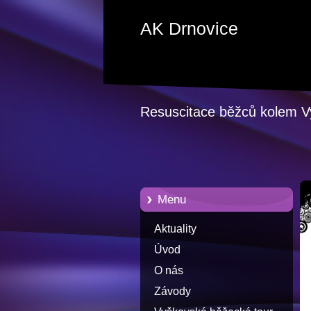
AK Drnovice
Resuscitace běžců kolem 
Menu
Aktuality
Úvod
O nás
Závody