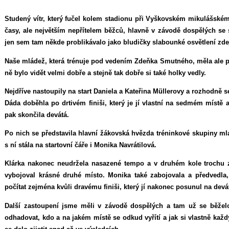
Studený vítr, který fučel kolem stadionu při Vyškovském mikulášském
časy, ale největším nepřítelem běžců, hlavně v závodě dospělých se 
jen sem tam někde problikávalo jako bludičky slabounké osvětlení zde
Naše mládež, která trénuje pod vedením Zdeňka Smutného, měla ale pře
ně bylo vidět velmi dobře a stejně tak dobře si také holky vedly.
Nejdříve nastoupily na start Daniela a Kateřina Müllerovy a rozhodně s
Dáda doběhla po drtivém finiši, který je jí vlastní na sedmém míst
pak skončila devátá.
Po nich se představila hlavní žákovská hvězda tréninkové skupiny ml
s ní stála na startovní čáře i Monika Navrátilová.
Klárka nakonec neudržela nasazené tempo a v druhém kole trochu ztr
vybojoval krásné druhé místo. Monika také zabojovala a předvedla
počítat zejména kvůli dravému finiši, který jí nakonec posunul na devá
Další zastoupení jsme měli v závodě dospělých a tam už se běžel
odhadovat, kdo a na jakém místě se odkud vyřítí a jak si vlastně kaž