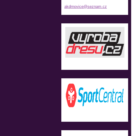
akdrnovi
ce@sezna
m.cz