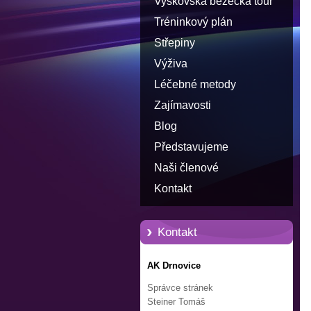
Vyškovská běžecká tour
Tréninkový plán
Střepiny
Výživa
Léčebné metody
Zajímavosti
Blog
Představujeme
Naši členové
Kontakt
Kontakt
AK Drnovice
Správce stránek
Steiner Tomáš