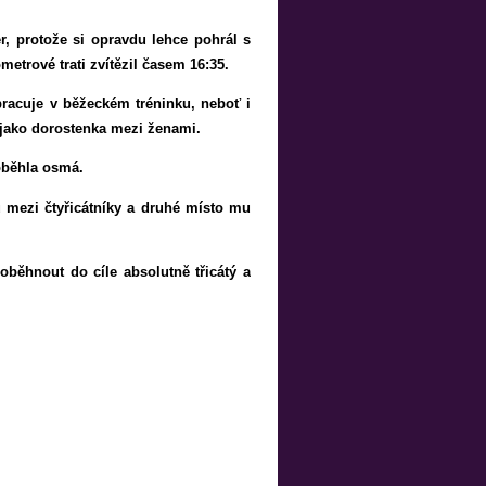
r, protože si opravdu lehce pohrál s
etrové trati zvítězil časem 16:35.
pracuje v běžeckém tréninku, neboť i
 jako dorostenka mezi ženami.
doběhla osmá.
ů mezi čtyřicátníky a druhé místo mu
oběhnout do cíle absolutně třicátý a