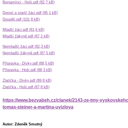
Benjamínci - Hoši.pdf (82,7 kB)
Dorost a starší žáci.pdf (95,1 kB)
Dospělí.pdf (101,8 kB)
Mladší žáci.pdf (81,6 kB)
Mladší žákyně.pdf (87,2 kB)
Nejmladší žáci.pdf (82,3 kB)
Nejmladší žákyně.pdf (87,5 kB)
Přípravka - Dívky.pdf (88,5 kB)
Přípravka - Hoši.pdf (88,3 kB)
Zlatíčka - Dívky.pdf (89,8 kB)
Zlatíčka - Hoši.pdf (87,8 kB)
https://www.bezvabeh.cz/clanek/2143-ze-tmy-vyskovskeho-
tomas-steiner-a-martina-uvizlova
Autor: Zdeněk Smutný