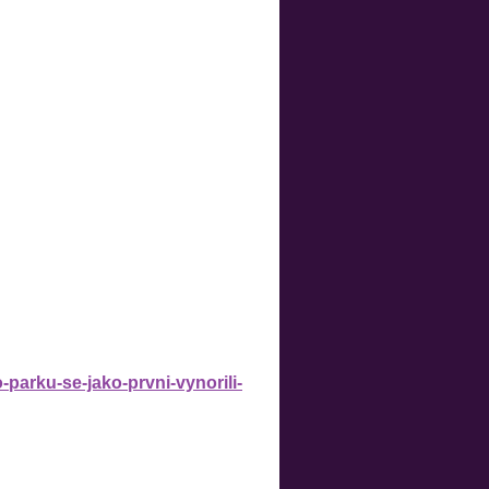
parku-se-jako-prvni-vynorili-