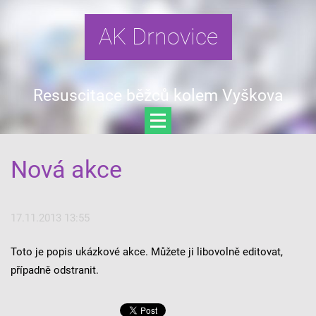
AK Drnovice
Resuscitace běžců kolem Vyškova
Nová akce
17.11.2013 13:55
Toto je popis ukázkové akce. Můžete ji libovolně editovat,
případně odstranit.