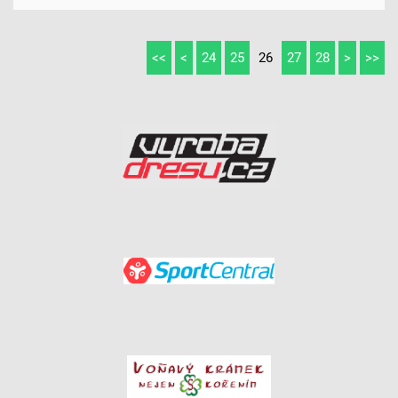
<<
<
24
25
26
27
28
>
>>