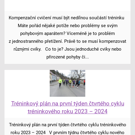
Kompenzační cvičení musí být nedílnou součástí tréninku
Máte pořád nějaké potíže nebo problémy se svým
pohybovým aparátem? Víceméně je to problém
z jednostranného přetížení. Právě to se musí kompenzovat
různými cviky. Co to je? Jsou jednoduché cviky nebo
přirozené pohyby či...
Tréninkový plán na první týden čtvrtého cyklu
tréninkového roku 2023 – 2024
Tréninkový plán na první týden čtvrtého cyklu tréninkového
roku 2023 – 2024 V prvním týdnu čtvrtého cyklu nového