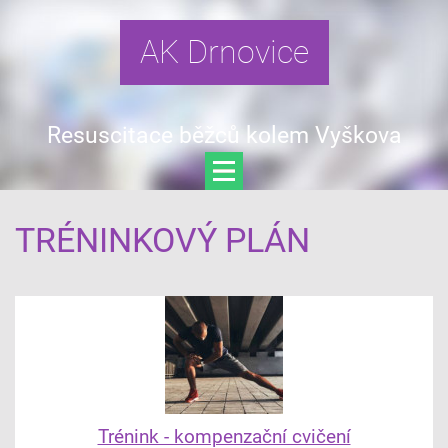
AK Drnovice
Resuscitace běžců kolem Vyškova
TRÉNINKOVÝ PLÁN
Trénink - kompenzační cvičení