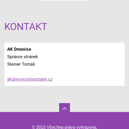
KONTAKT
AK Drnovice
Správce stránek
Steiner Tomáš
akdrnovi
ce@sezna
m.cz
© 2013 Všechna práva vyhrazena.