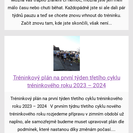
Možná vás trápilo zranění či nemoc, možná jste jen měli
málo času nebo chuti běhat. Každopádně jste si ale dali pár
týdnů pauzu a teď se chcete znovu vrhnout do tréninku.
Začít znovu tam, kde jste skončili, však není...
Tréninkový plán na první týden třetího cyklu
tréninkového roku 2023 – 2024
Tréninkový plán na první týden třetího cyklu tréninkového
roku 2023 – 2024 V prvním týdnu třetího cyklu nového
tréninkového roku rozjedeme přípravu v zimním období už
naplno, ale samozřejmě budeme muset upravovat plán dle
podmínek, které nastanou díky změnám počasí....